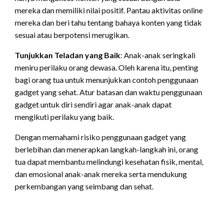
mereka dan memiliki nilai positif. Pantau aktivitas online
mereka dan beri tahu tentang bahaya konten yang tidak
sesuai atau berpotensi merugikan.
Tunjukkan Teladan yang Baik
: Anak-anak seringkali
meniru perilaku orang dewasa. Oleh karena itu, penting
bagi orang tua untuk menunjukkan contoh penggunaan
gadget yang sehat. Atur batasan dan waktu penggunaan
gadget untuk diri sendiri agar anak-anak dapat
mengikuti perilaku yang baik.
Dengan memahami risiko penggunaan gadget yang
berlebihan dan menerapkan langkah-langkah ini, orang
tua dapat membantu melindungi kesehatan fisik, mental,
dan emosional anak-anak mereka serta mendukung
perkembangan yang seimbang dan sehat.