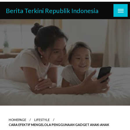
Skip
Berita Terkini Republik Indonesia
to
content
HOMEPAGE
LIFESTYLE
CARA EFEKTIF MENGELOLA PENGGUNAAN GADGET ANAK-ANAK