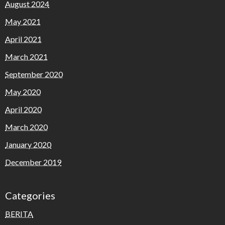
August 2024
May 2021
April 2021
March 2021
September 2020
May 2020
April 2020
March 2020
January 2020
December 2019
Categories
BERITA