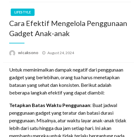
LIFESTYLE
Cara Efektif Mengelola Penggunaan
Gadget Anak-anak
Posted
wicaksono
August 24, 2024
on
Untuk meminimalkan dampak negatif dari penggunaan
gadget yang berlebihan, orang tua harus menetapkan
batasan yang sehat dan konsisten. Berikut adalah
beberapa langkah efektif yang dapat diambil:
Tetapkan Batas Waktu Penggunaan
: Buat jadwal
penggunaan gadget yang teratur dan batasi durasi
penggunaan. Misalnya, atur waktu layar anak-anak tidak
lebih dari satu hingga dua jam setiap hari. Ini akan
membantu mereka untuk tidak terlalu bergantung pada