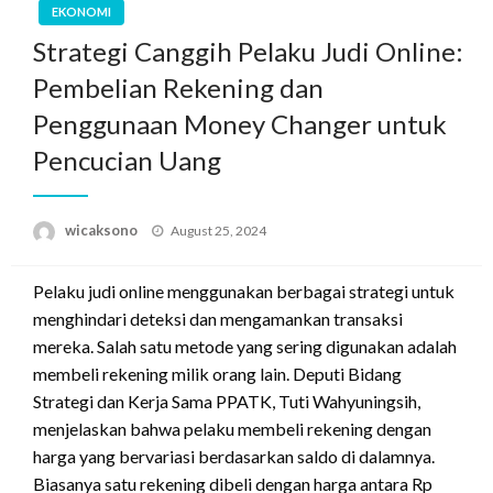
EKONOMI
Strategi Canggih Pelaku Judi Online:
Pembelian Rekening dan
Penggunaan Money Changer untuk
Pencucian Uang
Posted
wicaksono
August 25, 2024
on
Pelaku judi online menggunakan berbagai strategi untuk
menghindari deteksi dan mengamankan transaksi
mereka. Salah satu metode yang sering digunakan adalah
membeli rekening milik orang lain. Deputi Bidang
Strategi dan Kerja Sama PPATK, Tuti Wahyuningsih,
menjelaskan bahwa pelaku membeli rekening dengan
harga yang bervariasi berdasarkan saldo di dalamnya.
Biasanya satu rekening dibeli dengan harga antara Rp