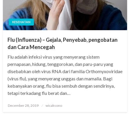
KESEHATAN
Flu (Influenza) – Gejala, Penyebab, pengobatan
dan Cara Mencegah
Flu adalah infeksi virus yang menyerang sistem
pernapasan, hidung, tenggorokan, dan paru-paru yang
disebabkan oleh virus RNA dari familia Orthomyxoviridae
(virus flu), yang menyerang unggas dan mamalia. Bagi
kebanyakan orang, flu bisa sembuh dengan sendirinya,
tetapi terkadang flu berat dan…
Posted
December 28, 2019
wicaksono
on