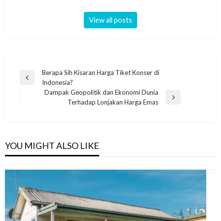
View all posts
Post
Berapa Sih Kisaran Harga Tiket Konser di
Previous
Indonesia?
navigation
Post
Dampak Geopolitik dan Ekonomi Dunia
Next
Terhadap Lonjakan Harga Emas
Post
YOU MIGHT ALSO LIKE