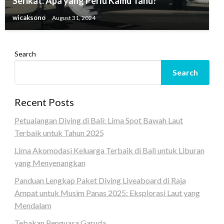
Serikat: Apa yang Perlu Kamu Tahu?
wicaksono
August 31, 2024
Search
Search
Recent Posts
Petualangan Diving di Bali: Lima Spot Bawah Laut
Terbaik untuk Tahun 2025
Lima Akomodasi Keluarga Terbaik di Bali untuk Liburan
yang Menyenangkan
Panduan Lengkap Paket Diving Liveaboard di Raja
Ampat untuk Musim Panas 2025: Eksplorasi Laut yang
Mendalam
Tebakan Penguasa Garuda