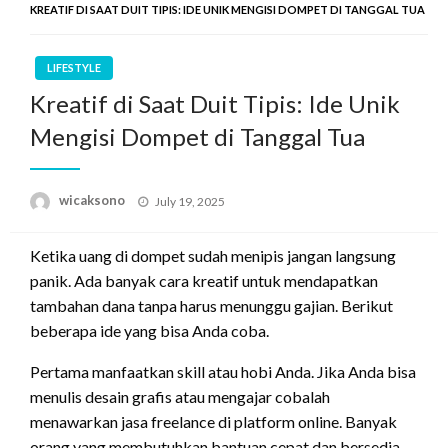
KREATIF DI SAAT DUIT TIPIS: IDE UNIK MENGISI DOMPET DI TANGGAL TUA
LIFESTYLE
Kreatif di Saat Duit Tipis: Ide Unik
Mengisi Dompet di Tanggal Tua
Posted
wicaksono
July 19, 2025
on
Ketika uang di dompet sudah menipis jangan langsung
panik. Ada banyak cara kreatif untuk mendapatkan
tambahan dana tanpa harus menunggu gajian. Berikut
beberapa ide yang bisa Anda coba.
Pertama manfaatkan skill atau hobi Anda. Jika Anda bisa
menulis desain grafis atau mengajar cobalah
menawarkan jasa freelance di platform online. Banyak
orang yang membutuhkan bantuan cepat dan bersedia