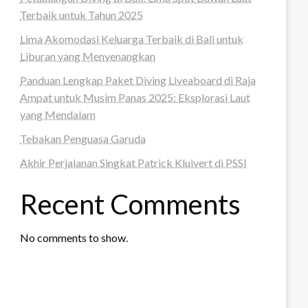
Terbaik untuk Tahun 2025
Lima Akomodasi Keluarga Terbaik di Bali untuk
Liburan yang Menyenangkan
Panduan Lengkap Paket Diving Liveaboard di Raja
Ampat untuk Musim Panas 2025: Eksplorasi Laut
yang Mendalam
Tebakan Penguasa Garuda
Akhir Perjalanan Singkat Patrick Kluivert di PSSI
Recent Comments
No comments to show.