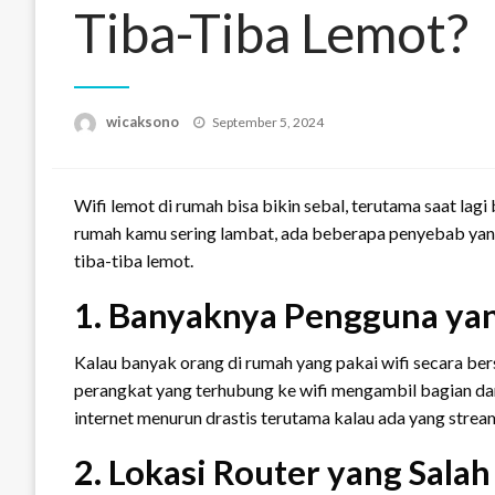
Tiba-Tiba Lemot?
Posted
wicaksono
September 5, 2024
on
Wifi lemot di rumah bisa bikin sebal, terutama saat lagi 
rumah kamu sering lambat, ada beberapa penyebab yang 
tiba-tiba lemot.
1. Banyaknya Pengguna ya
Kalau banyak orang di rumah yang pakai wifi secara bers
perangkat yang terhubung ke wifi mengambil bagian dari
internet menurun drastis terutama kalau ada yang strea
2. Lokasi Router yang Salah