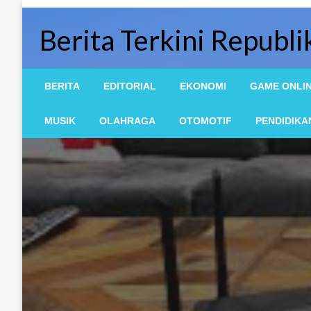
Skip
to
Berita Terkini Republi
content
BERITA
EDITORIAL
EKONOMI
GAME ONLI
MUSIK
OLAHRAGA
OTOMOTIF
PENDIDIKA