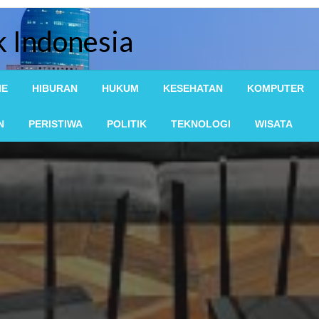
k Indonesia
NE
HIBURAN
HUKUM
KESEHATAN
KOMPUTER
N
PERISTIWA
POLITIK
TEKNOLOGI
WISATA