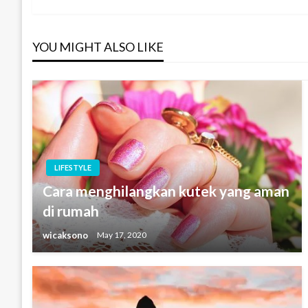
navigation
YOU MIGHT ALSO LIKE
LIFESTYLE
Cara menghilangkan kutek yang aman
di rumah
wicaksono
May 17, 2020