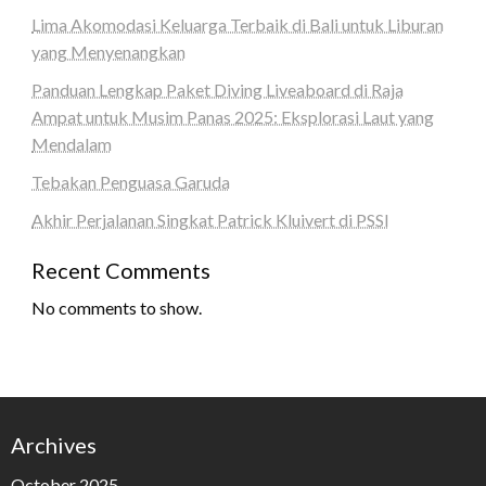
Lima Akomodasi Keluarga Terbaik di Bali untuk Liburan
yang Menyenangkan
Panduan Lengkap Paket Diving Liveaboard di Raja
Ampat untuk Musim Panas 2025: Eksplorasi Laut yang
Mendalam
Tebakan Penguasa Garuda
Akhir Perjalanan Singkat Patrick Kluivert di PSSI
Recent Comments
No comments to show.
Archives
October 2025