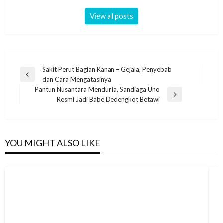
View all posts
Post
Sakit Perut Bagian Kanan – Gejala, Penyebab
Previous
dan Cara Mengatasinya
navigation
Post
Pantun Nusantara Mendunia, Sandiaga Uno
Next
Resmi Jadi Babe Dedengkot Betawi
Post
YOU MIGHT ALSO LIKE