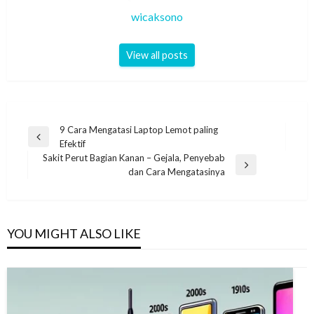
wicaksono
View all posts
Post
9 Cara Mengatasi Laptop Lemot paling
Previous
Efektif
navigation
Post
Sakit Perut Bagian Kanan – Gejala, Penyebab
Next
dan Cara Mengatasinya
Post
YOU MIGHT ALSO LIKE