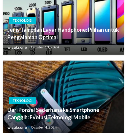
TEKNOLOGI
Jenis Tampilan Layar Handphone: Pilihan untuk
Pengalaman Optimal
wicaksono
October 13, 2024
TEKNOLOGI
Dari Ponsel Sederhana ke Smartphone
Canggih: Evolusi Teknologi Mobile
wicaksono
October 4, 2024